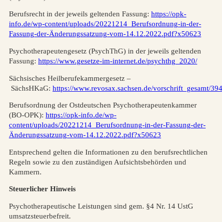
Berufsrecht in der jeweils geltenden Fassung:
https://opk-
info.de/wp-content/uploads/20221214_Berufsordnung-in-der-
Fassung-der-Änderungssatzung-vom-14.12.2022.pdf?x50623
Psychotherapeutengesetz (PsychThG) in der jeweils geltenden
Fassung:
https://www.gesetze-im-internet.de/psychthg_2020/
Sächsisches Heilberufekammergesetz –
SächsHKaG:
https://www.revosax.sachsen.de/vorschrift_gesamt/39
Berufsordnung der Ostdeutschen Psychotherapeutenkammer
(BO-OPK):
https://opk-info.de/wp-
content/uploads/20221214_Berufsordnung-in-der-Fassung-der-
Änderungssatzung-vom-14.12.2022.pdf?x50623
Entsprechend gelten die Informationen zu den berufsrechtlichen
Regeln sowie zu den zuständigen Aufsichtsbehörden und
Kammern.
Steuerlicher Hinweis
Psychotherapeutische Leistungen sind gem. §4 Nr. 14 UstG
umsatzsteuerbefreit.